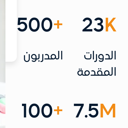
500
+
23
K
الدورات
المدربون
المقدمة
100
+
7.
5
M