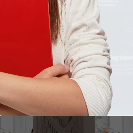
ي
.
دة
راء