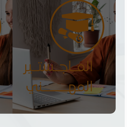
المـاجـستـير
المهـــــني