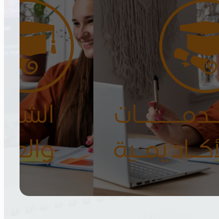
أفضل المدربين
حول العالم
دمـــــات
الشهــ
أكـاديمـية
والعضـ