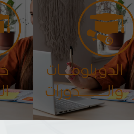
95%
الدوبلومــات
خـ
والـــــدورات
ال