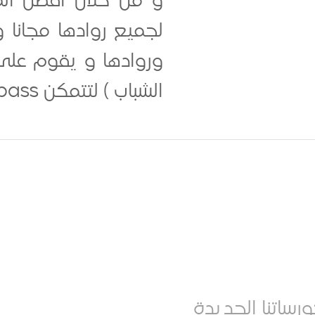
و من خلال أفضل المد
لجميع روادها مجانا
وروادها و يقوم على ا
الشباب ) لتتمكن ICompass من تقديم خدماتها بأفضل الحلول الحديثة المدعمة بالخبرات....
رساتنا الجديدة