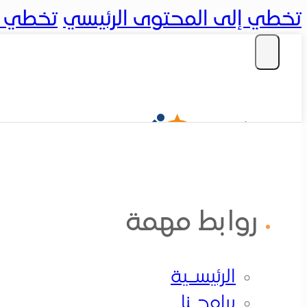
تخطي إلى المحتوى الرئيسي
تخطي إل
تسجيل دخول
روابط مهمة
الرئيســية
الرئيسـية
برامجــنا
برامجـنا