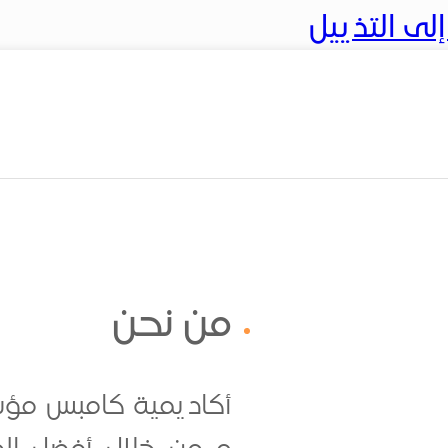
ى التذييل
من نحن
أكاديمية كامبس مؤسس