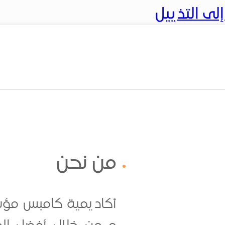
ى التذييل
من نحن
أكاديمية كامبس مؤسس