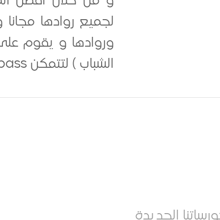
و من خلال أفضل المد
لجميع روادها مجانا
وروادها و يقوم على ا
الشباب ) لتتمكن ICompass من تقديم خدماتها بأفضل الحلول الحديثة المدعمة بالخبرات....
رساتنا الجديدة