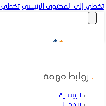
تخطي إلى المحتوى الرئيسي
تخطي إل
تسجيل دخول
روابط مهمة
الرئيســية
الرئيسـية
برامجــنا
برامجـنا