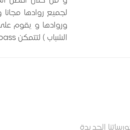
و من خلال أفضل المد
لجميع روادها مجانا
وروادها و يقوم على ا
الشباب ) لتتمكن ICompass من تقديم خدماتها بأفضل الحلول الحديثة المدعمة بالخبرات....
رساتنا الجديدة