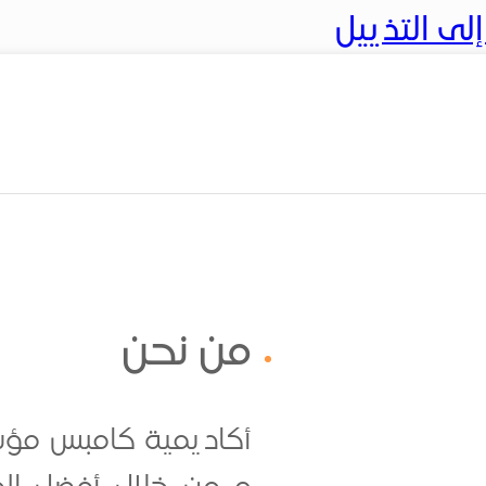
ى التذييل
من نحن
أكاديمية كامبس مؤسس