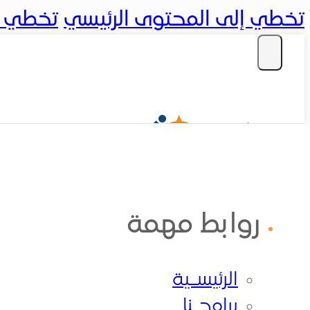
تخطي إلى المحتوى الرئيسي
تخطي إل
تسجيل دخول
روابط مهمة
الرئيســية
الرئيسـية
برامجــنا
برامجـنا