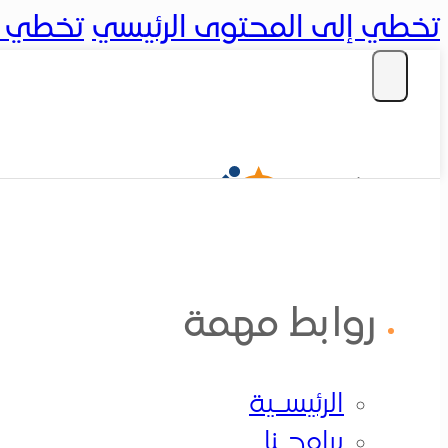
تخطي إلى المحتوى الرئيسي
تخطي إل
تسجيل دخول
روابط مهمة
الرئيســية
الرئيسـية
برامجــنا
برامجـنا