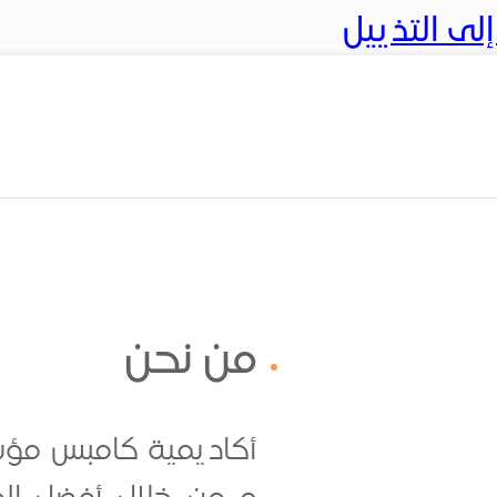
ى التذييل
من نحن
أكاديمية كامبس مؤسس