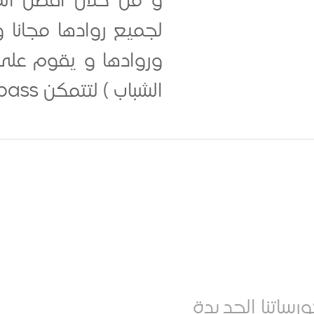
و من خلال أفضل المد
لجميع روادها مجانا
وروادها و يقوم على ا
الشباب ) لتتمكن ICompass من تقديم خدماتها بأفضل الحلول الحديثة المدعمة بالخبرات....
رساتنا الجديدة