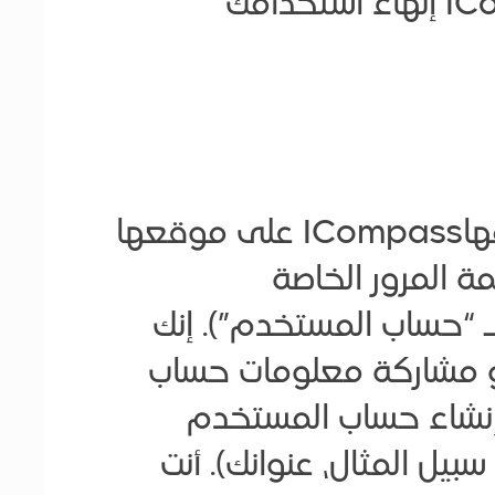
إنّ أي انتهاك لبنود قائمة المحظورات المذكورة أعلاه تخوّلIComoass إنهاء استخدامك
للاستفادة من المشاركة الكاملة في الأنشطة والخدمات التي تقدّمهاICompass على موقعها
مة المرور الخاصة
 “حساب المستخدم”). إنك
أو مشاركة معلومات حساب
 إنشاء حساب المستخدم
يل المثال، عنوانك). أنت