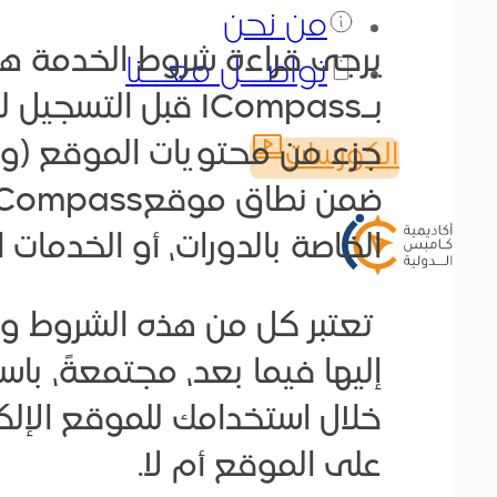
من نحن
يرجى قراءة شروط الخدمة هذ
تواصــل معــنا
جزء من محتويات الموقع (ون
الكورسات
الخاصة بالدورات، أو الخدمات ا
تعتبر كل من هذه الشروط وسي
خلال استخدامك للموقع الإلكتر
على الموقع أم لا.