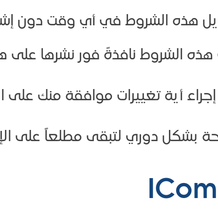
لى هذه الشروط نافذةً فور نشرها على
إجراء أية تغييرات موافقة منك على ا
حة بشكل دوري لتبقى مطلعاً على الإص