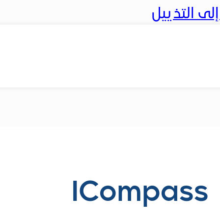
ى التذييل
I