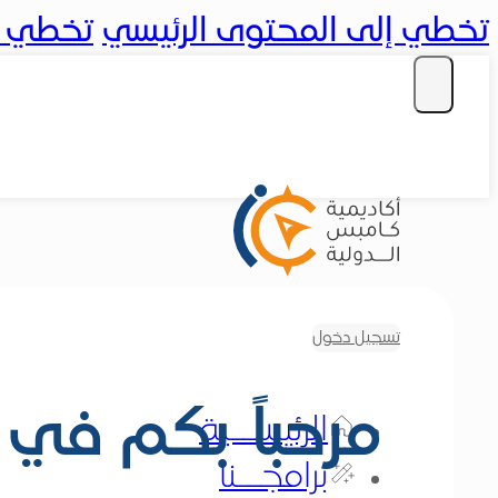
تخطي إلى المحتوى الرئيسي
تخطي إل
تسجيل دخول
مرحباً بكم في Compass
الرئيســية
برامجــنا