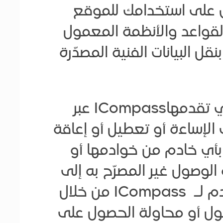
فق على استخدامك للموقع
والقواعد والأنظمة المعمول
قل البيانات الفنية المصدّرة
أنت تتعهّد من خلال هذه الوثيقة، وكشرط لاستخدامك للخدمات التي تقدمهاICompass عبر
الإساءة أو تعطيل أو إعاقة
I أو شبكة (شبكات)ICompass المتصلة بأي خادم من خوادمها أو
لوصول غير المصرّح به إلى
الموقع،وحسابات أخرى أو أنظمة كمبيوتر أو شبكات متصلة بأي خادم لـ ICompass من خلال
حصول أو محاولة الحصول على