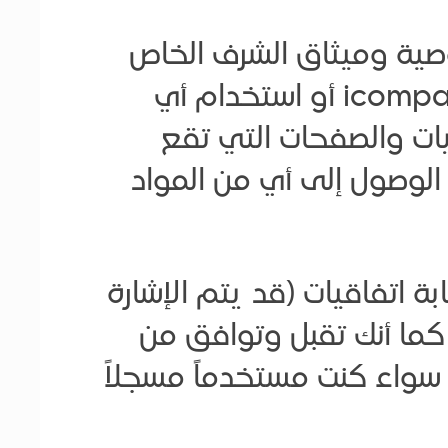
صية وميثاق الشرف الخاص
بـICompass قبل التسجيل لدى الموقع الإلكترونيicompass.academy أو استخدام أي
ات والصفحات التي تقع
بما في ذلك الوصول إلى أي من المواد
اتفاقيات (قد يتم الإشارة
 فيما بعد، مجتمعةً، باسم “اتفاقيات”) بينك وبينicompass . كما أنك تقبل وتوافق من
ت، سواء كنت مستخدماً مسجلاً